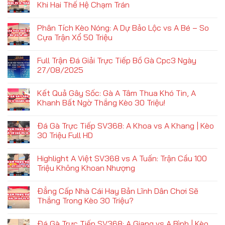
Khi Hai Thế Hệ Chạm Trán
Phân Tích Kèo Nóng: A Dự Bảo Lộc vs A Bé – So
Cựa Trận Xổ 50 Triệu
Full Trận Đá Giải Trực Tiếp Bồ Gà Cpc3 Ngày
27/08/2025
Kết Quả Gây Sốc: Gà A Tâm Thua Khó Tin, A
Khanh Bất Ngờ Thắng Kèo 30 Triệu!
Đá Gà Trực Tiếp SV368: A Khoa vs A Khang | Kèo
30 Triệu Full HD
Highlight A Việt SV368 vs A Tuấn: Trận Cầu 100
Triệu Không Khoan Nhượng
Đẳng Cấp Nhà Cái Hay Bản Lĩnh Dân Chơi Sẽ
Thắng Trong Kèo 30 Triệu?
Đá Gà Trực Tiếp SV368: A Giang vs A Bình | Kèo