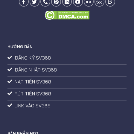
HƯỚNG DẪN
ĐĂNG KÝ SV368
ĐĂNG NHẬP SV368
NẠP TIỀN SV368
RÚT TIỀN SV368
LINK VÀO SV368
SẢN PHẨM HOT