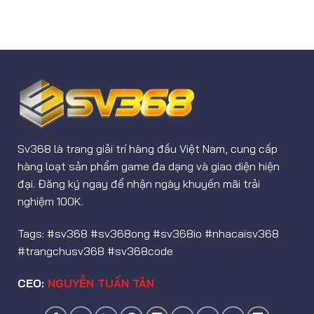
Sv368 là trang giải trí hàng đầu Việt Nam, cung cấp
hàng loạt sản phẩm game đa dạng và giao diện hiện
đại. Đăng ký ngay để nhận ngày khuyến mãi trải
nghiệm 100K.
Tags: #sv368 #sv368ong #sv368io #nhacaisv368
#trangchusv368 #sv368code
CEO:
NGUYỄN TUẤN TÂN