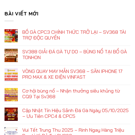
BÀI VIẾT MỚI
BỒ GÀ CPC3 CHÍNH THỨC TRỞ LẠI – SV368 TÀI
TRỢ ĐỘC QUYỀN
SV388 GIẢI ĐÁ GÀ TỰ DO – BÙNG NỔ TẠI BỔ GÀ
TONHON
VÒNG QUAY MAY MẮN SV368 – SĂN IPHONE 17
PRO MAX & XE ĐIỆN VINFAST
Cơ hội bùng nổ – Nhận thưởng siêu khủng từ
CQ9 Tại Sv368
Cập Nhật Tín Hiệu Sảnh Đá Gà Ngày 05/10/2025
– Ưu Tiên CPC4 & CPC5
Vui Tết Trung Thu 2025 – Rinh Ngay Hàng Triệu