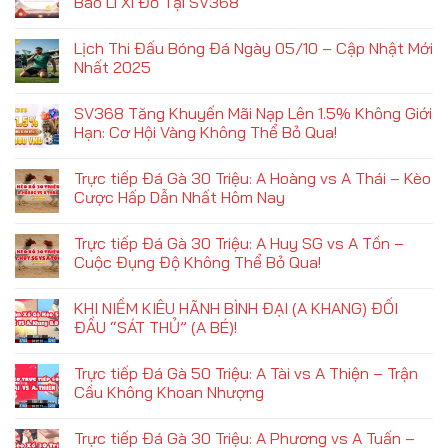
Bao Lì Xì Đỏ Tại SV368
Lịch Thi Đấu Bóng Đá Ngày 05/10 – Cập Nhật Mới
Nhất 2025
SV368 Tăng Khuyến Mãi Nạp Lên 1.5% Không Giới
Hạn: Cơ Hội Vàng Không Thể Bỏ Qua!
Trực tiếp Đá Gà 30 Triệu: A Hoàng vs A Thái – Kèo
Cược Hấp Dẫn Nhất Hôm Nay
Trực tiếp Đá Gà 30 Triệu: A Huy SG vs A Tồn –
Cuộc Đụng Độ Không Thể Bỏ Qua!
KHI NIỀM KIÊU HÃNH BÌNH ĐẠI (A KHANG) ĐỐI
ĐẦU “SÁT THỦ” (A BÉ)!
Trực tiếp Đá Gà 50 Triệu: A Tài vs A Thiện – Trận
Cầu Không Khoan Nhượng
Trực tiếp Đá Gà 30 Triệu: A Phương vs A Tuấn –