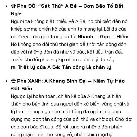
🔴
Phe ĐỎ: “Sát Thủ” A Bé – Cơn Bão Tố Bất
Ngờ
Người ta không biết nhiều về A Bé, họ chỉ biết đến nỗi
khiếp sợ mà chiến kê của anh ta mang lại. Lối đá của
nó được tóm gọn trong ba từ:
Nhanh – Gọn – Hiểm
.
Nó không cho đối thủ thời gian để thở, tấn công dồn
dập với những đòn đá như vũ bão, kết liễu trận đấu
trước khi đối phương kịp nhận ra điều gì đã xảy
ra.
Triết lý của A Bé: Tấn công là chân lý.
🔵
Phe XANH: A Khang Bình Đại – Niềm Tự Hào
Đất Biển
Ngược lại hoàn toàn, chiến kê của A Khang là hiện
thân cho bản lĩnh của người dân xứ biển: vững chãi và
lỳ lợm. Phòng ngự như một tảng đá ngầm, nó chịu
đựng mọi đợt tấn công của đối thủ và chờ đợi. Chờ đợi
cho cơn bão đi qua, để rồi tung ra những đòn phản
công mạnh mẽ như sóng vỗ, nhấn chìm mọi hy