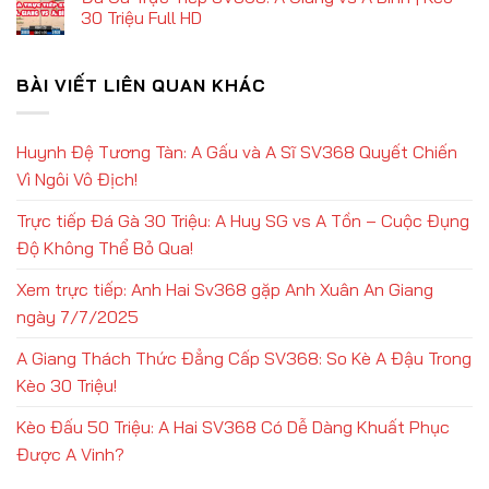
30 Triệu Full HD
BÀI VIẾT LIÊN QUAN KHÁC
Huynh Đệ Tương Tàn: A Gấu và A Sĩ SV368 Quyết Chiến
Vì Ngôi Vô Địch!
Trực tiếp Đá Gà 30 Triệu: A Huy SG vs A Tồn – Cuộc Đụng
Độ Không Thể Bỏ Qua!
Xem trực tiếp: Anh Hai Sv368 gặp Anh Xuân An Giang
ngày 7/7/2025
A Giang Thách Thức Đẳng Cấp SV368: So Kè A Đậu Trong
Kèo 30 Triệu!
Kèo Đấu 50 Triệu: A Hai SV368 Có Dễ Dàng Khuất Phục
Được A Vinh?