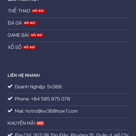
THỂ THAO
ĐÁ GÀ
GAME BÀI
XỔ SỐ
LIÊN HỆ NHANH
Doanh Nghiệp: Sv368
Phone: +84 585 875 078
Mail:
hotro@sv368how7.com
KHUYẾN MÃI
Địa Chỉ: 307/18 Tôn Đản, Phường 15, Quận 4, Hồ Chí