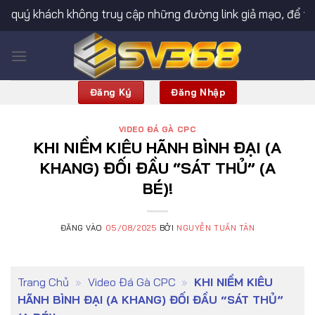
Bỏ
ách không truy cập những đường link giả mạo, để tránh mất t
qua
nội
dung
Đăng Ký
Đăng Nhập
VIDEO ĐÁ GÀ CPC
KHI NIỀM KIÊU HÃNH BÌNH ĐẠI (A
KHANG) ĐỐI ĐẦU “SÁT THỦ” (A
BÉ)!
ĐĂNG VÀO
05/08/2025
BỞI
NGUYỄN TUẤN TÂN
Trang Chủ
»
Video Đá Gà CPC
»
KHI NIỀM KIÊU
HÃNH BÌNH ĐẠI (A KHANG) ĐỐI ĐẦU “SÁT THỦ”